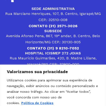
SEDE ADMINISTRATIVA
Rua Marciano Henriques, 107, B. Centro, Igarapé/MG
CEP.: 32510-008
CONTATO (31) 2571-3026
SUBSEDE
Avenida Afonso Pena, 867, 19° andar, B. Centro, Belo
Horizonte/MG CEP.: 30130-905
CONTATO (31) 9 8210-7052
HOSPITAL ICISMEP 272 JOIAS
Rua Maurício Guimarães, 420, B. Madre Liliane,
Igarapé/MG CEP.: 32900-000
CONTATOS (31) 3512-4400 ou (31) 9 8309-8660
Valorizamos sua privacidade
DESENVOLVER SOLUÇÕES, AÇÕES E SERVIÇOS
PÚBLICOS QUE COMPLEMENTEM A ASSISTÊNCIA À
Utilizamos cookies para aprimorar sua experiência de
POPULAÇÃO DA REGIÃO EM QUE ATUA, SENDO
navegação, exibir anúncios ou conteúdo personalizado e
PARCEIRO DOS MUNICÍPIOS CONSORCIADOS NA
SOLUÇÃO DE DIFICULDADES ENFRENTADAS POR
analisar nosso tráfego. Ao clicar em “Aceitar todos”,
GESTORES MUNICIPAIS, É O COMPROMISSO DO
você concorda com nosso uso de
ICISMEP.
cookies.
Política de Cookies
Home
Institucional
Municípios
Soluções ICISMEP