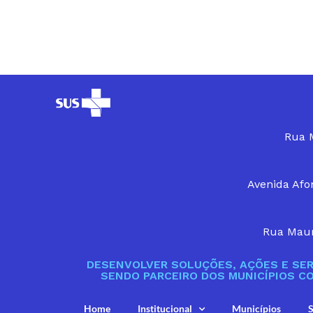
Rua M
Avenida Afon
Rua Maur
DESENVOLVER SOLUÇÕES, AÇÕES E SER
SENDO PARCEIRO DOS MUNICÍPIOS C
Home
Institucional
Municípios
S