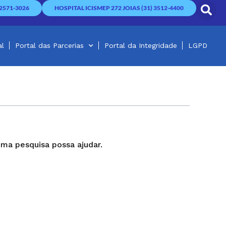
2571-3026
HOSPITAL ICISMEP 272 JOIAS (31) 3512-4400
al
Portal das Parcerias
Portal da Integridade
LGPD
ma pesquisa possa ajudar.