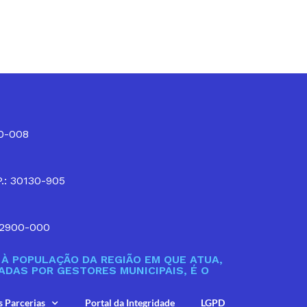
10-008
P.: 30130-905
32900-000
À POPULAÇÃO DA REGIÃO EM QUE ATUA,
DAS POR GESTORES MUNICIPAIS, É O
s Parcerias
Portal da Integridade
LGPD