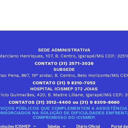
SEDE ADMINISTRATIVA
arciano Henriques, 107, B. Centro, Igarapé/MG CEP.: 325
CONTATO (31) 2571-3026
SUBSEDE
so Pena, 867, 19° andar, B. Centro, Belo Horizonte/MG CE
CONTATO (31) 9 8210-7052
HOSPITAL ICISMEP 272 JOIAS
ício Guimarães, 420, B. Madre Liliane, Igarapé/MG CEP.: 
CONTATOS (31) 3512-4400 ou (31) 9 8309-8660
VIÇOS PÚBLICOS QUE COMPLEMENTEM A ASSISTÊNCIA 
ONSORCIADOS NA SOLUÇÃO DE DIFICULDADES ENFRENTA
COMPROMISSO DO ICISMEP.
oluções ICISMEP
Tabelas
Diário Oficial
Portal da